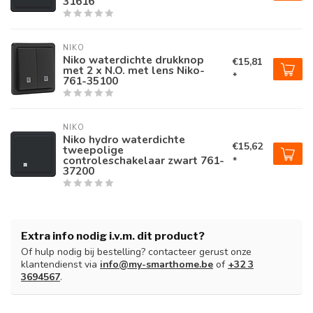
31616
NIKO
Niko waterdichte drukknop
€15,81
met 2 x N.O. met lens Niko-
*
761-35100
NIKO
Niko hydro waterdichte
€15,62
tweepolige
controleschakelaar zwart 761-
*
37200
Extra info nodig i.v.m. dit product?
Of hulp nodig bij bestelling? contacteer gerust onze
klantendienst via
info@my-smarthome.be
of
+32 3
3694567
.