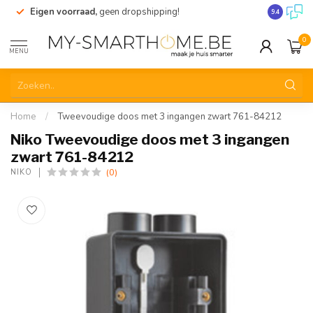
Eigen voorraad,
geen dropshipping!
Verzending
9.4
0
MENU
Home
/
Tweevoudige doos met 3 ingangen zwart 761-84212
Niko Tweevoudige doos met 3 ingangen
zwart 761-84212
(0)
NIKO