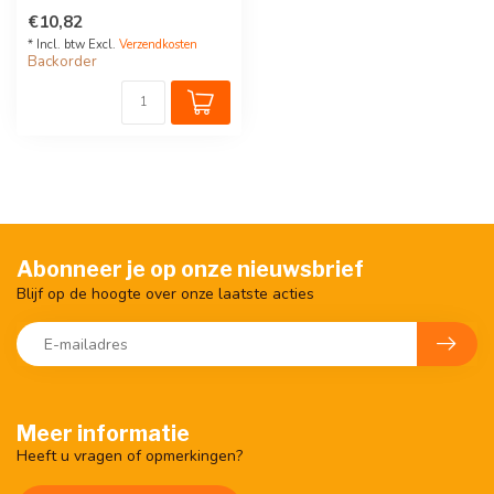
enkelvoudige M20 ingangen
€10,82
voor het in...
* Incl. btw Excl.
Verzendkosten
Backorder
Abonneer je op onze nieuwsbrief
Blijf op de hoogte over onze laatste acties
Meer informatie
Heeft u vragen of opmerkingen?