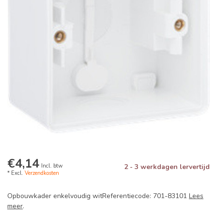
€4,14
Incl. btw
2 - 3 werkdagen lervertijd
* Excl.
Verzendkosten
Opbouwkader enkelvoudig witReferentiecode: 701-83101
Lees
meer
.