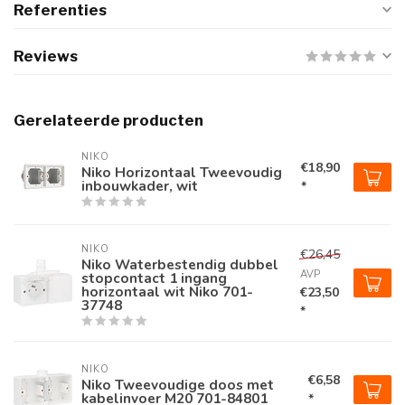
Referenties
Reviews
Gerelateerde producten
NIKO
€18,90
Niko Horizontaal Tweevoudig
inbouwkader, wit
*
NIKO
€26,45
Niko Waterbestendig dubbel
AVP
stopcontact 1 ingang
horizontaal wit Niko 701-
€23,50
37748
*
NIKO
€6,58
Niko Tweevoudige doos met
kabelinvoer M20 701-84801
*