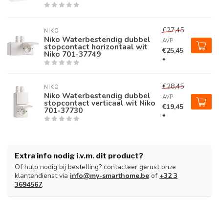
€27,45
NIKO
Niko Waterbestendig dubbel
AVP
stopcontact horizontaal wit
€25,45
Niko 701-37749
*
€28,45
NIKO
Niko Waterbestendig dubbel
AVP
stopcontact verticaal wit Niko
€19,45
701-37730
*
Extra info nodig i.v.m. dit product?
Of hulp nodig bij bestelling? contacteer gerust onze
klantendienst via
info@my-smarthome.be
of
+32 3
3694567
.