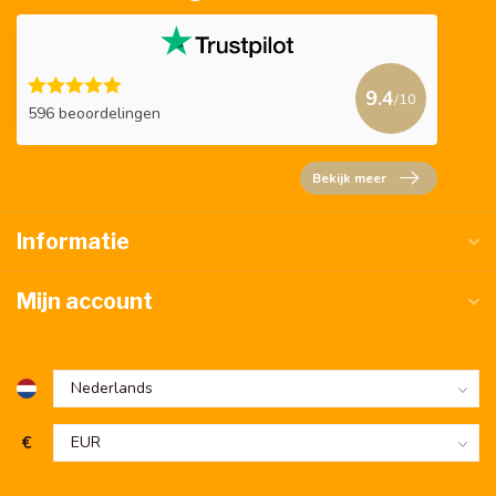
9.4
/10
596 beoordelingen
Bekijk meer
Informatie
Mijn account
€