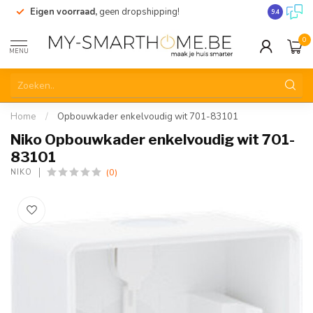
Eigen voorraad,
geen dropshipping!
Verzending
9.4
0
MENU
Home
/
Opbouwkader enkelvoudig wit 701-83101
Niko Opbouwkader enkelvoudig wit 701-
83101
(0)
NIKO