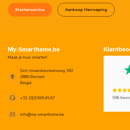
Klantenservice
Aankoop Herroeping
My-Smarthome.be
Klantbeo
Maak je huis smarter!
Sint-Amandsesteenweg 382
2880 Bornem
België
596 beoo
+32 (0)3/369.45.67
info@my-smarthome.be