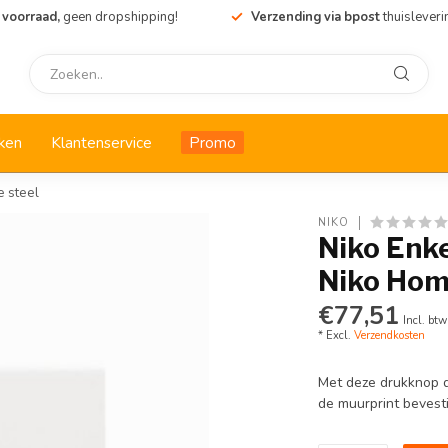
 voorraad,
geen dropshipping!
Verzending via bpost
thuisleveri
ken
Klantenservice
Promo
e steel
NIKO
Niko Enk
Niko Hom
€77,51
Incl. btw
* Excl.
Verzendkosten
Met deze drukknop di
de muurprint bevesti