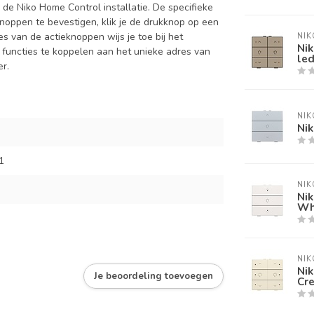
 de Niko Home Control installatie. De specifieke
noppen te bevestigen, klik je de drukknop op een
s van de actieknoppen wijs je toe bij het
NIK
Ni
 functies te koppelen aan het unieke adres van
le
er.
NIK
Nik
1
NIK
Nik
Wh
NIK
Ni
Je beoordeling toevoegen
Cr