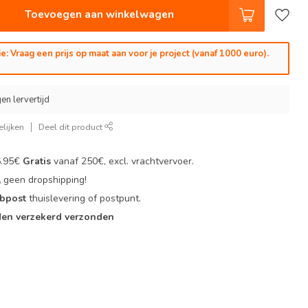
Toevoegen aan winkelwagen
e: Vraag een prijs op maat aan voor je project (vanaf 1000 euro).
en lervertijd
lijken
Deel dit product
6.95€
Gratis
vanaf 250€, excl. vrachtvervoer.
,
geen dropshipping!
 bpost
thuislevering of postpunt.
en verzekerd verzonden