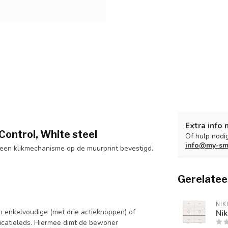
Extra info 
Control, White steel
Of hulp nodig
info@my-sm
ia een klikmechanisme op de muurprint bevestigd.
Gerelatee
NIK
 enkelvoudige (met drie actieknoppen) of
Ni
icatieleds. Hiermee dimt de bewoner