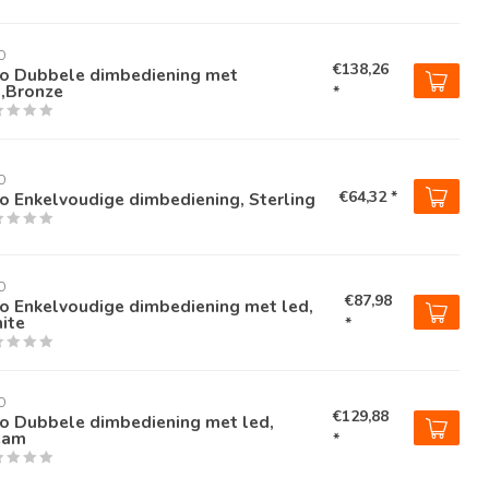
O
€138,26
ko Dubbele dimbediening met
d,Bronze
*
O
€64,32 *
o Enkelvoudige dimbediening, Sterling
O
€87,98
o Enkelvoudige dimbediening met led,
ite
*
O
€129,88
ko Dubbele dimbediening met led,
eam
*