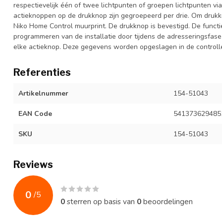
respectievelijk één of twee lichtpunten of groepen lichtpunten via
actieknoppen op de drukknop zijn gegroepeerd per drie. Om drukk
Niko Home Control muurprint. De drukknop is bevestigd. De functie
programmeren van de installatie door tijdens de adresseringsfase
elke actieknop. Deze gegevens worden opgeslagen in de controll
Referenties
Artikelnummer
154-51043
EAN Code
541373629485
SKU
154-51043
Reviews
0
/
5
0
sterren op basis van
0
beoordelingen