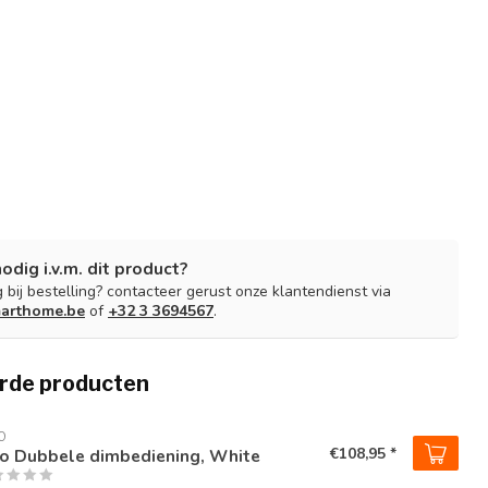
nodig i.v.m. dit product?
 bij bestelling? contacteer gerust onze klantendienst via
arthome.be
of
+32 3 3694567
.
rde producten
O
€108,95 *
ko Dubbele dimbediening, White