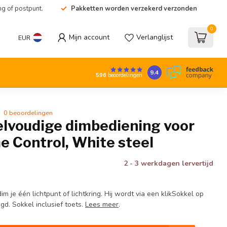
ng of postpunt.
Pakketten worden verzekerd verzonden
0
Mijn account
Verlanglijst
EUR
9.4
596
beoordelingen
0 beoordelingen
elvoudige dimbediening voor
e Control, White steel
2 - 3 werkdagen lervertijd
m je één lichtpunt of lichtkring. Hij wordt via een klikSokkel op
gd. Sokkel inclusief toets.
Lees meer
.