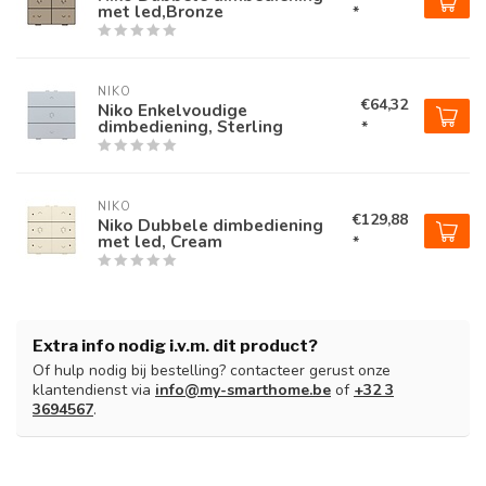
met led,Bronze
*
NIKO
€64,32
Niko Enkelvoudige
dimbediening, Sterling
*
NIKO
€129,88
Niko Dubbele dimbediening
met led, Cream
*
Extra info nodig i.v.m. dit product?
Of hulp nodig bij bestelling? contacteer gerust onze
klantendienst via
info@my-smarthome.be
of
+32 3
3694567
.