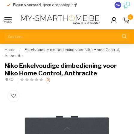
Eigen voorraad,
geen dropshipping!
Verzending
9.4
0
MENU
Home
/
Enkelvoudige dimbediening voor Niko Home Control,
Anthracite
Niko Enkelvoudige dimbediening voor
Niko Home Control, Anthracite
(0)
NIKO