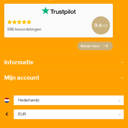
9.4
/10
596 beoordelingen
Bekijk meer
Informatie
Mijn account
€