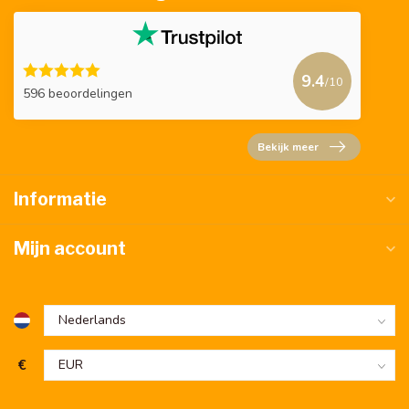
9.4
/10
596 beoordelingen
Bekijk meer
Informatie
Mijn account
€