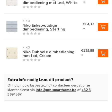
dimbediening met led, White
*
NIKO
€64,32
Niko Enkelvoudige
dimbediening, Sterling
*
NIKO
€129,88
Niko Dubbele dimbediening
met led, Cream
*
Extra info nodig i.v.m. dit product?
Of hulp nodig bij bestelling? contacteer gerust onze
klantendienst via
info@my-smarthome.be
of
+32 3
3694567
.