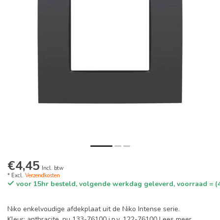
€4,45
Incl. btw
* Excl.
Verzendkosten
voor 15hr besteld, volgende werkdag geleverd, voorraad = (
Niko enkelvoudige afdekplaat uit de Niko Intense serie.
Kleur: anthracite. nu 133-76100 i.p.v. 122-76100
Lees meer
.