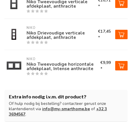
€10,71
Niko Tweevoudige verticale
afdekplaat, anthracite
*
NIKO
€17,45
Niko Drievoudige verticale
afdekplaat, anthracite
*
NIKO
€9,99
Niko Tweevoudige horizontale
afdekplaat, Intense anthracite
*
Extra info nodig i.v.m. dit product?
Of hulp nodig bij bestelling? contacteer gerust onze
klantendienst via
info@my-smarthome.be
of
+32 3
3694567
.