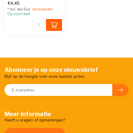
€4,45
Kleur: anthracite. nu ...
* Incl. btw Excl.
Verzendkosten
Op voorraad
Abonneer je op onze nieuwsbrief
Blijf op de hoogte over onze laatste acties
Meer informatie
Heeft u vragen of opmerkingen?