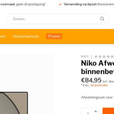
 voorraad,
geen dropshipping!
Verzending via bpost
thuisleveri
ken
Klantenservice
Promo
NIKO
Niko Afw
binnenbe
€84,95
Incl. btw
* Excl.
Verzendkosten
Afwerkingsset voor