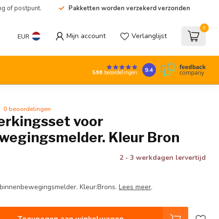
ng of postpunt.
Pakketten worden verzekerd verzonden
0
Mijn account
Verlanglijst
EUR
9.4
596
beoordelingen
0 beoordelingen
erkingsset voor
wegingsmelder. Kleur Bron
2 - 3 werkdagen lervertijd
 binnenbewegingsmelder. Kleur:Brons.
Lees meer
.
Toevoegen aan winkelwagen