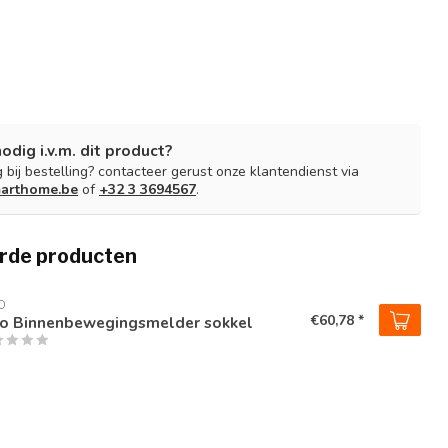
nodig i.v.m. dit product?
 bij bestelling? contacteer gerust onze klantendienst via
arthome.be
of
+32 3 3694567
.
rde producten
O
€60,78 *
ko Binnenbewegingsmelder sokkel