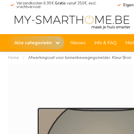
Verzendkosten 6.95€
Gratis
vanaf 250€, excl.
Eigen
vrachtvervoer.
Alle categorieën
Nieuws
Info & FAQ
Mer
Home
/
Afwerkingsset voor binnenbewegingsmelder. Kleur Bron