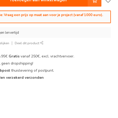
e: Vraag een prijs op maat aan voor je project (vanaf 1000 euro).
en lervertijd
lijken
Deel dit product
6.95€
Gratis
vanaf 250€, excl. vrachtvervoer.
,
geen dropshipping!
 bpost
thuislevering of postpunt.
en verzekerd verzonden