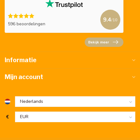
9.4
/10
596 beoordelingen
Bekijk meer
Informatie
Mijn account
€