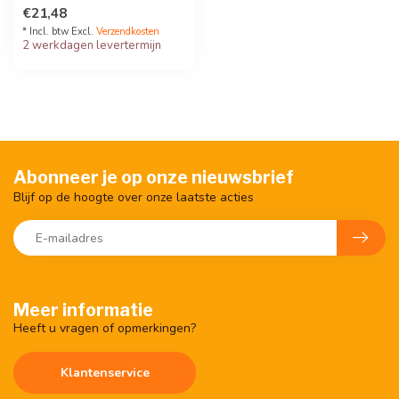
vermogen van 35 W. Hij is
€21,48
geschikt voor ...
* Incl. btw Excl.
Verzendkosten
2 werkdagen levertermijn
Abonneer je op onze nieuwsbrief
Blijf op de hoogte over onze laatste acties
Meer informatie
Heeft u vragen of opmerkingen?
Klantenservice