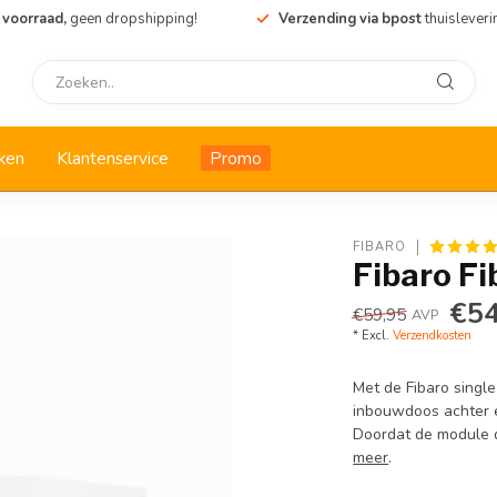
 voorraad,
geen dropshipping!
Verzending via bpost
thuisleveri
ken
Klantenservice
Promo
FIBARO
Fibaro Fi
€54
€59,95
AVP
* Excl.
Verzendkosten
Met de Fibaro single
inbouwdoos achter e
Doordat de module d
meer
.