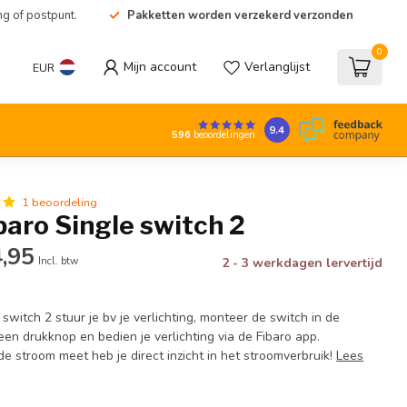
ng of postpunt.
Pakketten worden verzekerd verzonden
0
Mijn account
Verlanglijst
EUR
9.4
596
beoordelingen
1 beoordeling
baro Single switch 2
,95
Incl. btw
2 - 3 werkdagen lervertijd
 switch 2 stuur je bv je verlichting, monteer de switch in de
en drukknop en bedien je verlichting via de Fibaro app.
e stroom meet heb je direct inzicht in het stroomverbruik!
Lees