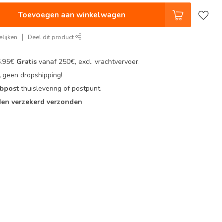
Toevoegen aan winkelwagen
lijken
Deel dit product
6.95€
Gratis
vanaf 250€, excl. vrachtvervoer.
,
geen dropshipping!
 bpost
thuislevering of postpunt.
en verzekerd verzonden