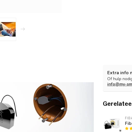
Extra info 
Of hulp nodig
info@my-sm
Gerelatee
FIB
Fib