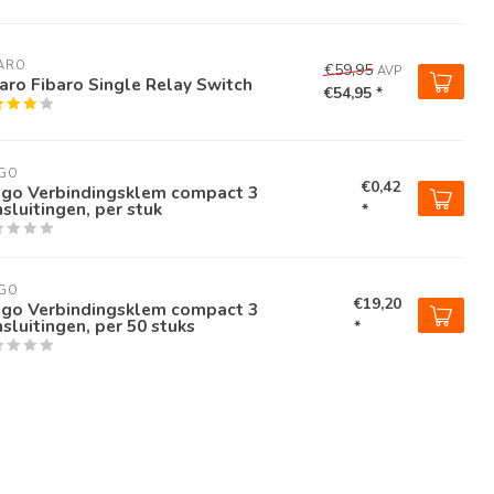
ARO
€59,95
AVP
aro Fibaro Single Relay Switch
€54,95 *
GO
€0,42
go Verbindingsklem compact 3
sluitingen, per stuk
*
GO
€19,20
go Verbindingsklem compact 3
sluitingen, per 50 stuks
*