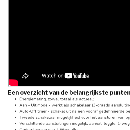
Een overzicht van de belangrijkste punten
Energiemeting, zowel totaal als actueel;
Aan - Uit mode - werkt als schakelaar (3-draads aansluiting
Auto-Off timer - schakel uit na een vooraf gedefinieerde p
Tweede schakelaar mogelijkheid voor het aansturen van bi
Verschillende aansluitingen mogelijk; aan/uit, toggle, 1-w
Ondersteuning van Z-Wave Plus