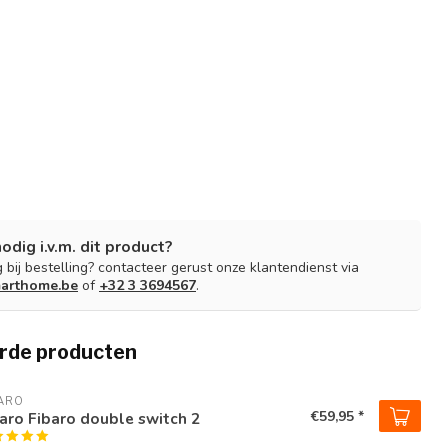
nodig i.v.m. dit product?
 bij bestelling? contacteer gerust onze klantendienst via
arthome.be
of
+32 3 3694567
.
rde producten
ARO
€59,95 *
aro Fibaro double switch 2