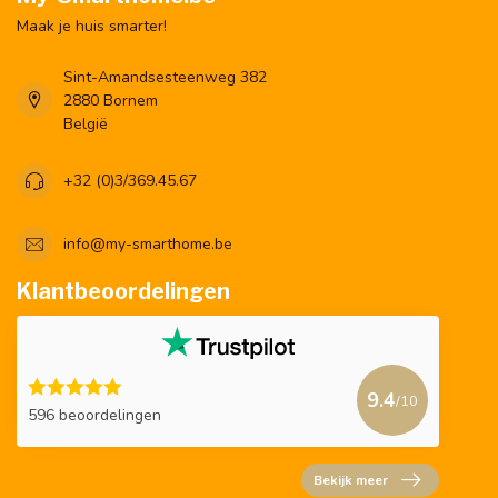
Maak je huis smarter!
Sint-Amandsesteenweg 382
2880 Bornem
België
+32 (0)3/369.45.67
info@my-smarthome.be
Klantbeoordelingen
9.4
/10
596 beoordelingen
Bekijk meer