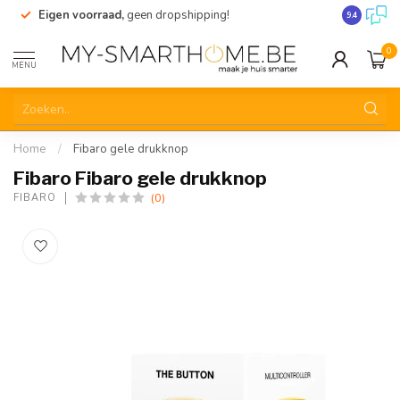
Eigen voorraad,
geen dropshipping!
Verzending
9.4
0
MENU
Home
/
Fibaro gele drukknop
Fibaro Fibaro gele drukknop
(0)
FIBARO