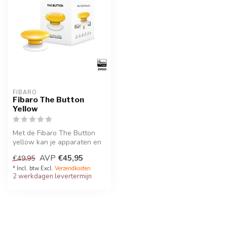
FIBARO
Fibaro The Button
Yellow
Met de Fibaro The Button
yellow kan je apparaten en
acties binnen uw Fibaro
AVP
€45,95
€49,95
syst...
* Incl. btw Excl.
Verzendkosten
2 werkdagen levertermijn