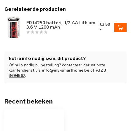
Gerelateerde producten
ER14250 batterij 1/2 AA Lithium
€3,50
3.6 V 1200 mAh
*
Extra info nodig i.v.m. dit product?
Of hulp nodig bij bestelling? contacteer gerust onze
klantendienst via
info@my-smarthome.be
of
+32 3
3694567
.
Recent bekeken