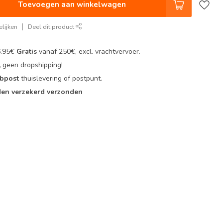
Toevoegen aan winkelwagen
lijken
Deel dit product
6.95€
Gratis
vanaf 250€, excl. vrachtvervoer.
,
geen dropshipping!
 bpost
thuislevering of postpunt.
en verzekerd verzonden