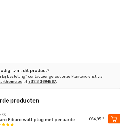
nodig i.v.m. dit product?
 bij bestelling? contacteer gerust onze klantendienst via
arthome.be
of
+32 3 3694567
.
rde producten
ARO
€64,95 *
aro Fibaro wall plug met penaarde