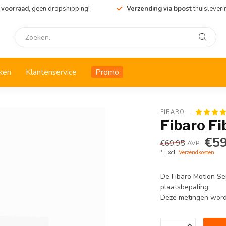
 voorraad,
geen dropshipping!
Verzending via bpost
thuisleveri
ken
Klantenservice
Promo
FIBARO
Fibaro F
€59
€69,95
AVP
* Excl.
Verzendkosten
De Fibaro Motion Se
plaatsbepaling.
Deze metingen worde