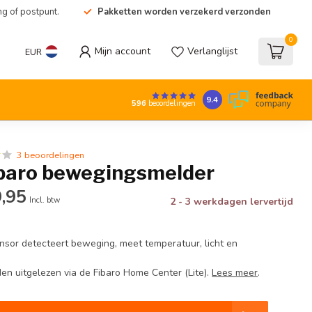
ng of postpunt.
Pakketten worden verzekerd verzonden
0
Mijn account
Verlanglijst
EUR
9.4
596
beoordelingen
3 beoordelingen
ibaro bewegingsmelder
,95
Incl. btw
2 - 3 werkdagen lervertijd
nsor detecteert beweging, meet temperatuur, licht en
n uitgelezen via de Fibaro Home Center (Lite).
Lees meer
.