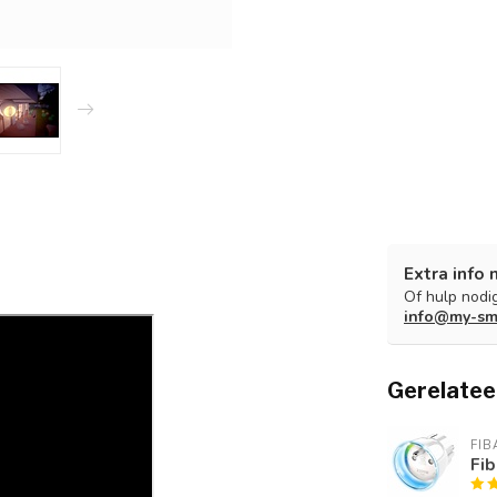
Extra info 
Of hulp nodig
info@my-sm
Gerelatee
FIB
Fib