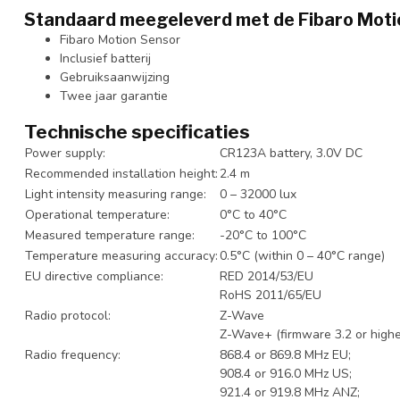
Standaard meegeleverd met de Fibaro Moti
Fibaro Motion Sensor
Inclusief batterij
Gebruiksaanwijzing
Twee jaar garantie
Technische specificaties
Power supply:
CR123A battery, 3.0V DC
Recommended installation height:
2.4 m
Light intensity measuring range:
0 – 32000 lux
Operational temperature:
0°C to 40°C
Measured temperature range:
-20°C to 100°C
Temperature measuring accuracy:
0.5°C (within 0 – 40°C range)
EU directive compliance:
RED 2014/53/EU
RoHS 2011/65/EU
Radio protocol:
Z-Wave
Z-Wave+ (firmware 3.2 or highe
Radio frequency:
868.4 or 869.8 MHz EU;
908.4 or 916.0 MHz US;
921.4 or 919.8 MHz ANZ;