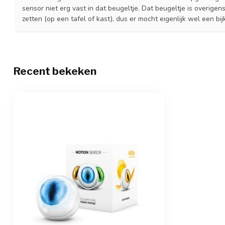
sensor niet erg vast in dat beugeltje. Dat beugeltje is overige
zetten (op een tafel of kast), dus er mocht eigenlijk wel een b
Anna
Geplaatst op 29 Mei 2018 at 19:44
Recent bekeken
Top product! Werkt erg intuïtief.