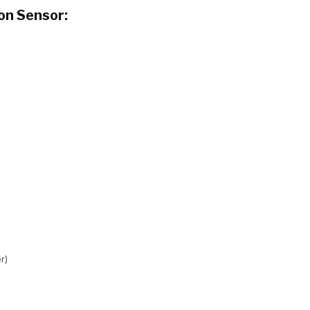
on Sensor:
r)