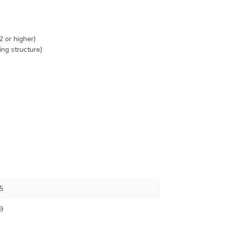
2 or higher)
ing structure)
5
9