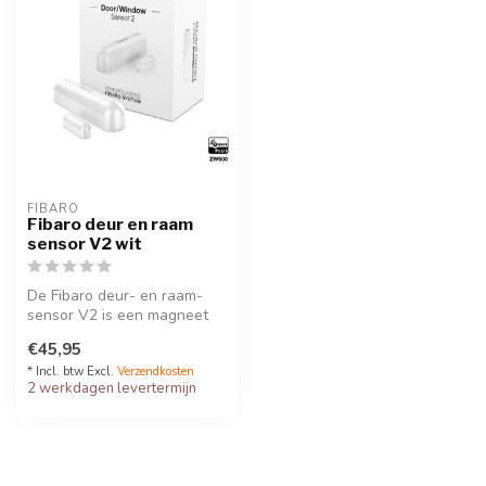
FIBARO
Fibaro deur en raam
sensor V2 wit
De Fibaro deur- en raam-
sensor V2 is een magneet
sensor die compatibel is met
€45,95
Z-...
* Incl. btw Excl.
Verzendkosten
2 werkdagen levertermijn