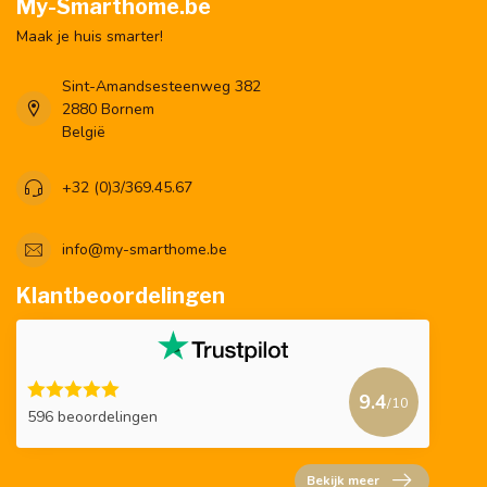
My-Smarthome.be
Maak je huis smarter!
Sint-Amandsesteenweg 382
2880 Bornem
België
+32 (0)3/369.45.67
info@my-smarthome.be
Klantbeoordelingen
9.4
/10
596 beoordelingen
Bekijk meer