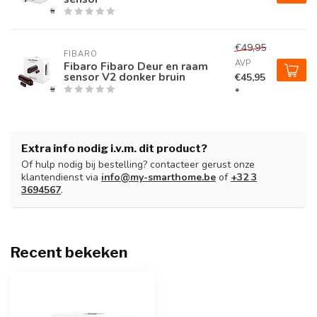
€49,95
FIBARO
AVP
Fibaro Fibaro Deur en raam
sensor V2 donker bruin
€45,95
*
Extra info nodig i.v.m. dit product?
Of hulp nodig bij bestelling? contacteer gerust onze
klantendienst via
info@my-smarthome.be
of
+32 3
3694567
.
Recent bekeken