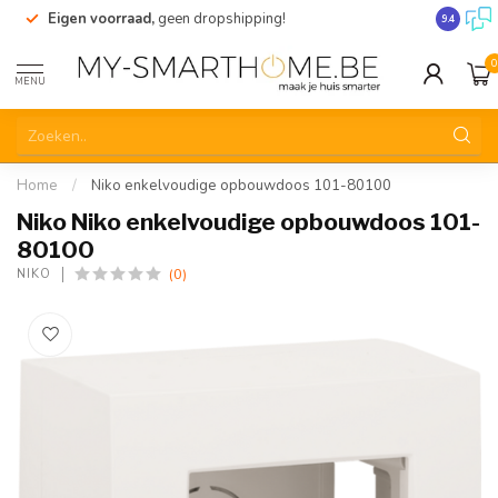
Eigen voorraad,
geen dropshipping!
Verzendi
9.4
0
MENU
Home
/
Niko enkelvoudige opbouwdoos 101-80100
Niko Niko enkelvoudige opbouwdoos 101-
80100
(0)
NIKO