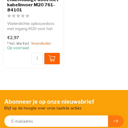
kabelinvoer M20 761-
84101
Waterdichte opbouwdoos
met ingang M20 voor het
inbouwen van één functie.
€2,97
Niko H...
* Incl. btw Excl.
Verzendkosten
Op voorraad
Abonneer je op onze nieuwsbrief
Blijf op de hoogte over onze laatste acties