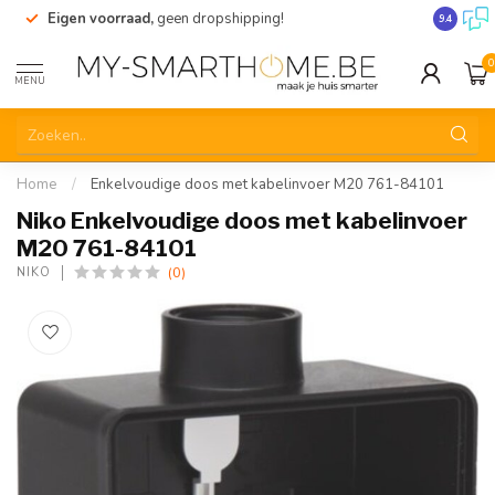
Eigen voorraad,
geen dropshipping!
Verzendi
9.4
0
MENU
Home
/
Enkelvoudige doos met kabelinvoer M20 761-84101
Niko Enkelvoudige doos met kabelinvoer
M20 761-84101
(0)
NIKO