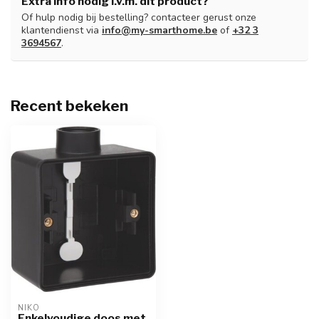
Extra info nodig i.v.m. dit product?
Of hulp nodig bij bestelling? contacteer gerust onze
klantendienst via
info@my-smarthome.be
of
+32 3
3694567
.
Recent bekeken
NIKO
Enkelvoudige doos met