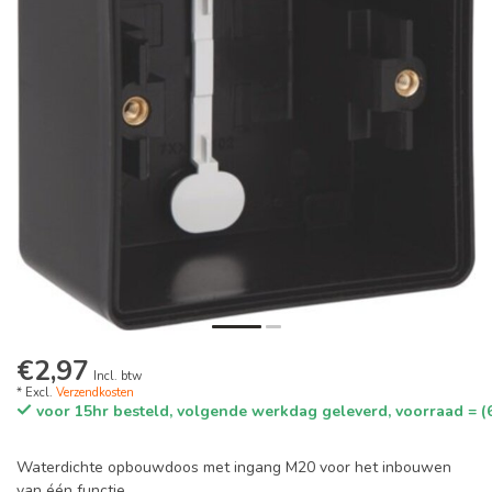
€2,97
Incl. btw
* Excl.
Verzendkosten
voor 15hr besteld, volgende werkdag geleverd, voorraad = (
Waterdichte opbouwdoos met ingang M20 voor het inbouwen
van één functie.