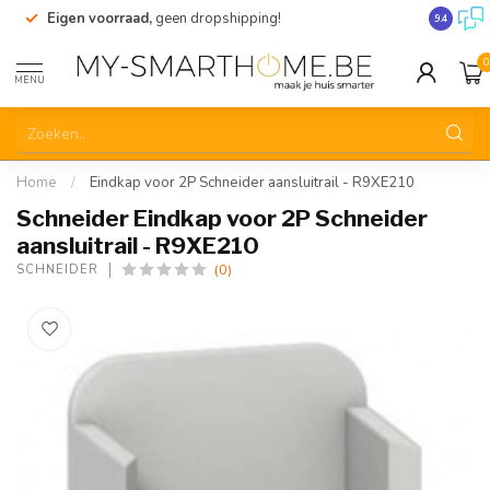
Eigen voorraad,
geen dropshipping!
Verzendi
9.4
0
MENU
Home
/
Eindkap voor 2P Schneider aansluitrail - R9XE210
Schneider Eindkap voor 2P Schneider
aansluitrail - R9XE210
(0)
SCHNEIDER