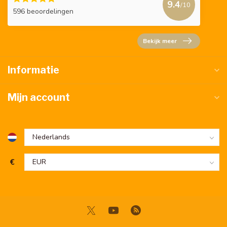
9.4
/10
596 beoordelingen
Bekijk meer
Informatie
Mijn account
€