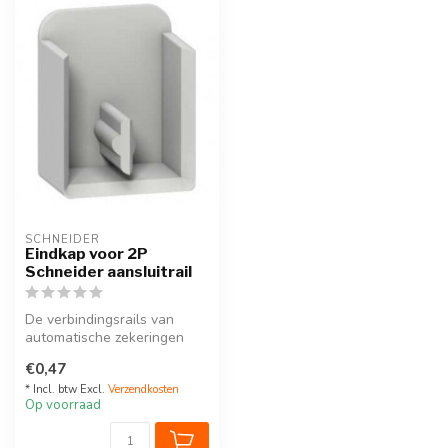
SCHNEIDER
Eindkap voor 2P
Schneider aansluitrail
De verbindingsrails van
automatische zekeringen
kunnen op maat worden
€0,47
afgezaagd,...
* Incl. btw Excl.
Verzendkosten
Op voorraad