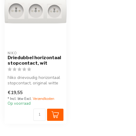
NIKO
Driedubbel horizontaal
stopcontact, wit
Niko drievoudig horizontaal
stopcontact, original witte
afwerking.
€19,55
Volledige se...
* Incl. btw Excl.
Verzendkosten
Op voorraad