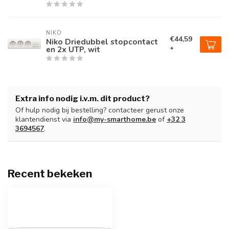
NIKO
€44,59
Niko Driedubbel stopcontact
en 2x UTP, wit
*
Extra info nodig i.v.m. dit product?
Of hulp nodig bij bestelling? contacteer gerust onze
klantendienst via
info@my-smarthome.be
of
+32 3
3694567
.
Recent bekeken