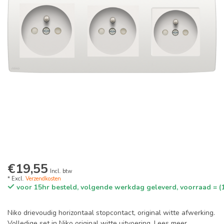
€19,55
Incl. btw
* Excl.
Verzendkosten
voor 15hr besteld, volgende werkdag geleverd, voorraad = (
Niko drievoudig horizontaal stopcontact, original witte afwerking.
Volledige set in Niko original witte uitvoering.
Lees meer
.