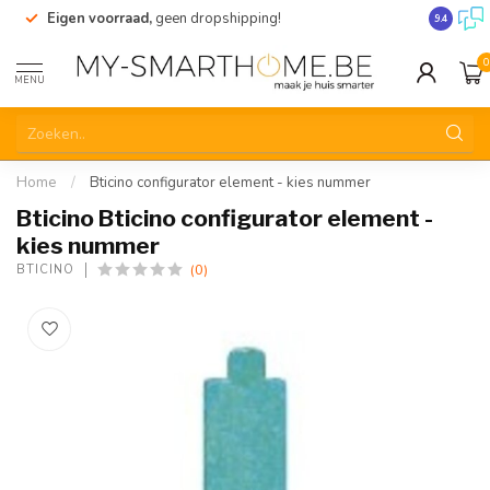
Eigen voorraad,
geen dropshipping!
Verzendi
9.4
0
MENU
Home
/
Bticino configurator element - kies nummer
Bticino Bticino configurator element -
kies nummer
(0)
BTICINO