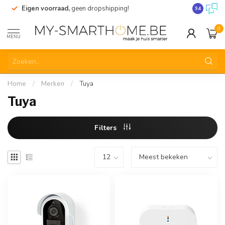
Eigen voorraad,
geen dropshipping!
Verzending
9.4
0
MENU
Home
/
Merken
/
Tuya
Tuya
Filters