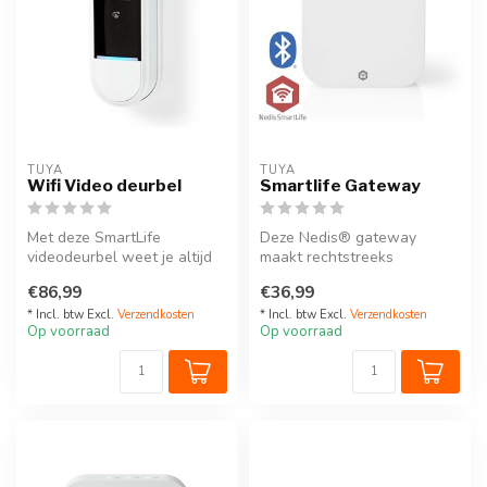
TUYA
TUYA
Wifi Video deurbel
Smartlife Gateway
Met deze SmartLife
Deze Nedis® gateway
videodeurbel weet je altijd
maakt rechtstreeks
of er iemand voor je deur
verbinding met je Wi-Fi,
€86,99
€36,99
staat, ...
zodat er geen et...
* Incl. btw Excl.
Verzendkosten
* Incl. btw Excl.
Verzendkosten
Op voorraad
Op voorraad