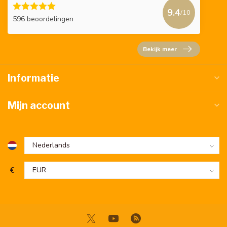
9.4
/10
596 beoordelingen
Bekijk meer
Informatie
Mijn account
€