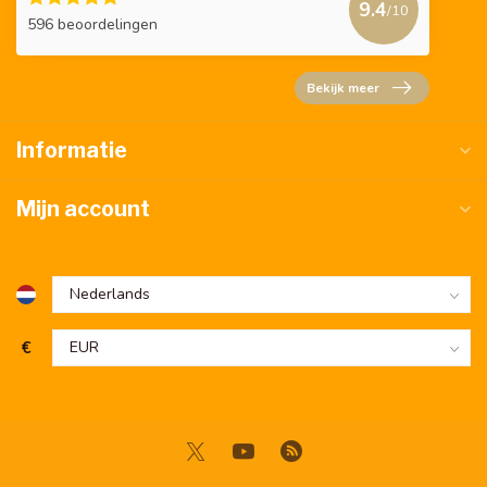
9.4
/10
596 beoordelingen
Bekijk meer
Informatie
Mijn account
€