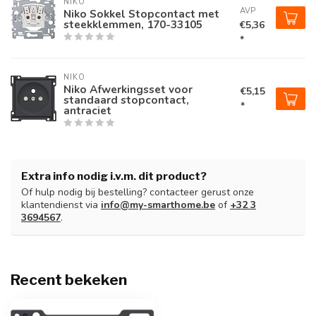
NIKO
AVP
Niko Sokkel Stopcontact met
steekklemmen, 170-33105
€5,36
*
NIKO
Niko Afwerkingsset voor
€5,15
standaard stopcontact,
*
antraciet
Extra info nodig i.v.m. dit product?
Of hulp nodig bij bestelling? contacteer gerust onze
klantendienst via
info@my-smarthome.be
of
+32 3
3694567
.
Recent bekeken