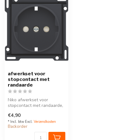
afwerkset voor
stopcontact met
randaarde
Niko afwerkset voor
stopcontact met randaarde,
voor Nederlandse en
€4,90
Spaanse markt
* Incl. btw Excl.
Verzendkosten
Backorder