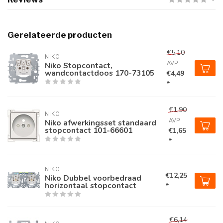
Gerelateerde producten
€5,10
NIKO
AVP
Niko Stopcontact,
wandcontactdoos 170-73105
€4,49
*
€1,90
NIKO
AVP
Niko afwerkingsset standaard
stopcontact 101-66601
€1,65
*
NIKO
€12,25
Niko Dubbel voorbedraad
horizontaal stopcontact
*
€6,14