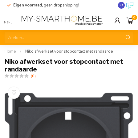
Eigen voorraad,
geen dropshipping!
Verzending
9.4
0
MENU
Home
/
Niko afwerkset voor stopcontact met randaarde
Niko afwerkset voor stopcontact met
randaarde
(0)