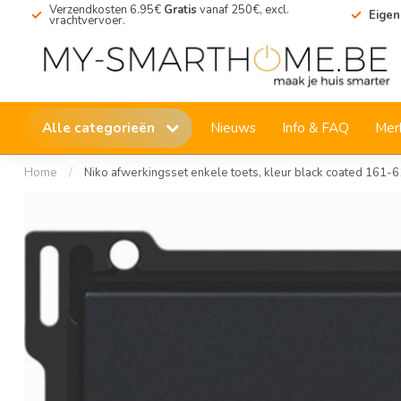
Verzendkosten 6.95€
Gratis
vanaf 250€, excl.
Eigen
vrachtvervoer.
Alle categorieën
Nieuws
Info & FAQ
Mer
Home
/
Niko afwerkingsset enkele toets, kleur black coated 161-