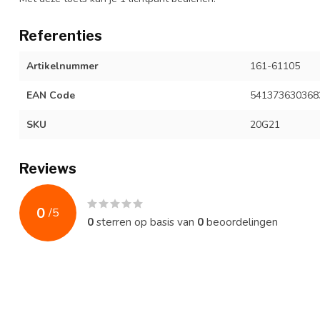
Referenties
Artikelnummer
161-61105
EAN Code
541373630368
SKU
20G21
Reviews
0
/
5
0
sterren op basis van
0
beoordelingen