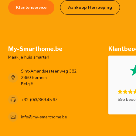
Klantenservice
Aankoop Herroeping
My-Smarthome.be
Klantbeo
Maak je huis smarter!
Sint-Amandsesteenweg 382
2880 Bornem
België
596 beoo
+32 (0)3/369.45.67
info@my-smarthome.be