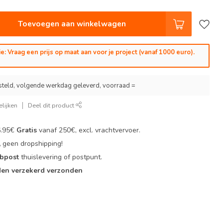
Toevoegen aan winkelwagen
e: Vraag een prijs op maat aan voor je project (vanaf 1000 euro).
steld, volgende werkdag geleverd, voorraad =
lijken
Deel dit product
6.95€
Gratis
vanaf 250€, excl. vrachtvervoer.
,
geen dropshipping!
 bpost
thuislevering of postpunt.
en verzekerd verzonden