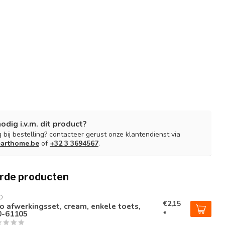
nodig i.v.m. dit product?
 bij bestelling? contacteer gerust onze klantendienst via
arthome.be
of
+32 3 3694567
.
rde producten
O
€2,15
o afwerkingsset, cream, enkele toets,
0-61105
*