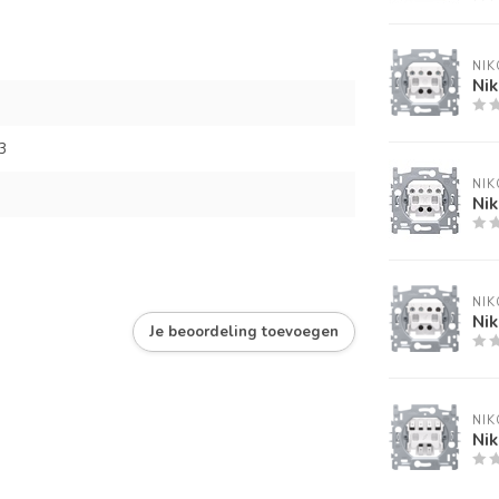
NIK
Ni
3
NIK
Nik
NIK
Nik
Je beoordeling toevoegen
NIK
Ni