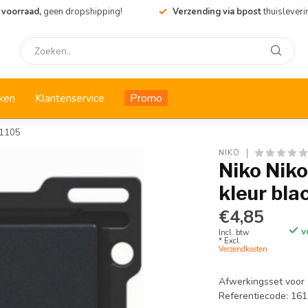
 voorraad,
geen dropshipping!
Verzending via bpost
thuisleveri
ken
Klantenservice
Promo
61105
NIKO
Niko Niko
kleur bla
€4,85
v
Incl. btw
* Excl.
Verzendkosten
Afwerkingsset voor 
Referentiecode: 16