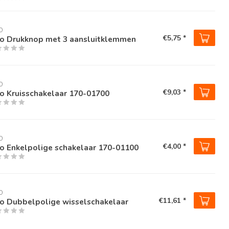
O
€5,75 *
ko Drukknop met 3 aansluitklemmen
O
€9,03 *
o Kruisschakelaar 170-01700
O
€4,00 *
o Enkelpolige schakelaar 170-01100
O
€11,61 *
ko Dubbelpolige wisselschakelaar