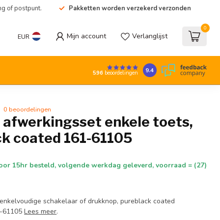
ng of postpunt.
Pakketten worden verzekerd verzonden
0
Mijn account
Verlanglijst
EUR
9.4
596
beoordelingen
0 beoordelingen
 afwerkingsset enkele toets,
ck coated 161-61105
oor 15hr besteld, volgende werkdag geleverd, voorraad = (27)
enkelvoudige schakelaar of drukknop, pureblack coated
1-61105
Lees meer
.