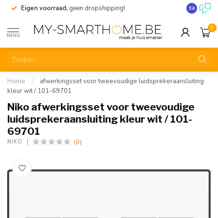
Eigen voorraad,
geen dropshipping!
Verzending
9.4
0
MENU
Home
/
afwerkingsset voor tweevoudige luidsprekeraansluiting
kleur wit / 101-69701
Niko afwerkingsset voor tweevoudige
luidsprekeraansluiting kleur wit / 101-
69701
(0)
NIKO