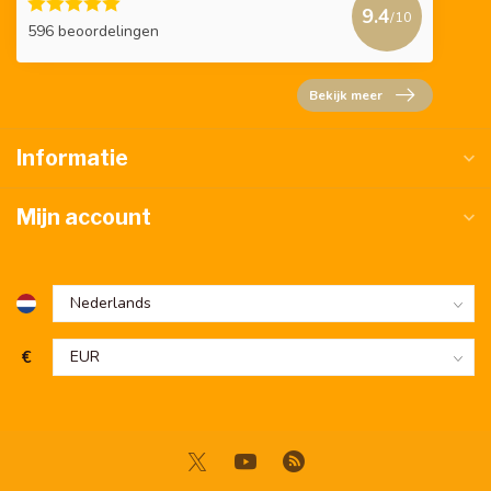
9.4
/10
596 beoordelingen
Bekijk meer
Informatie
Mijn account
€