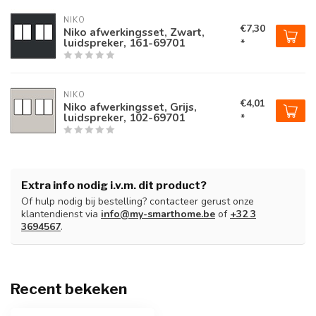
NIKO
€7,30
Niko afwerkingsset, Zwart,
luidspreker, 161-69701
*
NIKO
€4,01
Niko afwerkingsset, Grijs,
luidspreker, 102-69701
*
Extra info nodig i.v.m. dit product?
Of hulp nodig bij bestelling? contacteer gerust onze
klantendienst via
info@my-smarthome.be
of
+32 3
3694567
.
Recent bekeken