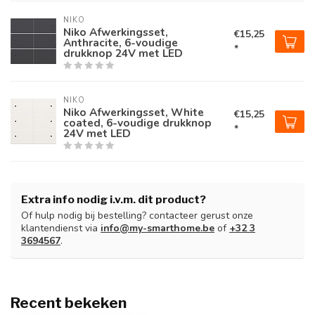
NIKO
Niko Afwerkingsset,
€15,25
Anthracite, 6-voudige
*
drukknop 24V met LED
NIKO
Niko Afwerkingsset, White
€15,25
coated, 6-voudige drukknop
*
24V met LED
Extra info nodig i.v.m. dit product?
Of hulp nodig bij bestelling? contacteer gerust onze
klantendienst via
info@my-smarthome.be
of
+32 3
3694567
.
Recent bekeken