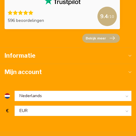
9.4
/10
596 beoordelingen
Bekijk meer
Informatie
Mijn account
€