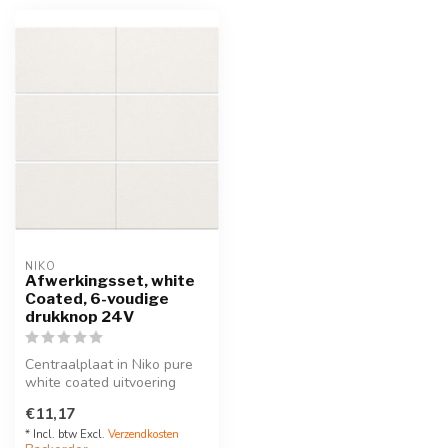
NIKO
Afwerkingsset, white
Coated, 6-voudige
drukknop 24V
Centraalplaat in Niko pure
white coated uitvoering
omvat 6 potentiaal vrije
€11,17
druk...
* Incl. btw Excl.
Verzendkosten