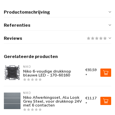
Productomschrijving
Referenties
Reviews
Gerelateerde producten
NIKO
€93,59
Niko 6-voudige drukknop
blauwe LED - 170-60160
*
NIKO
Niko Afwerkingsset, Alu Look
€11,17
Grey Steel, voor drukknop 24V
*
met 6 contacten