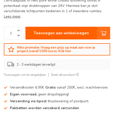
Centraalplaat in Niko pure white coated uitvoering omvat 6
potentiaal vrije drukknoppen van 24V. Hiermee kan je vlot
verschillende lichtpunten bedienen in 1 of meerdere ruimtes.
Lees meer
.
Toevoegen aan winkelwagen
Niko promotie: Vraag een prijs op maat aan voor je
project (vanaf 1000 euro). Klik hier
2 - 3 werkdagen lervertijd
Toevoegen om te vergelijken
Deel dit product
Verzendkosten 6.95€
Gratis
vanaf 250€, excl. vrachtvervoer.
Eigen voorraad,
geen dropshipping!
Verzending via bpost
thuislevering of postpunt.
Pakketten worden verzekerd verzonden