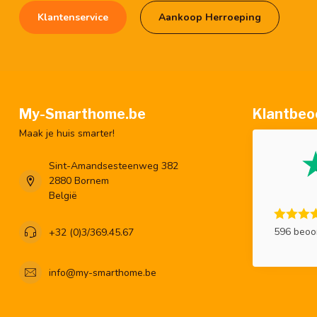
Klantenservice
Aankoop Herroeping
My-Smarthome.be
Klantbeo
Maak je huis smarter!
Sint-Amandsesteenweg 382
2880 Bornem
België
596 beoo
+32 (0)3/369.45.67
info@my-smarthome.be