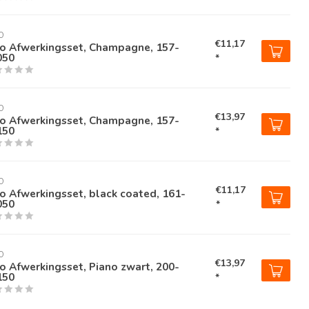
O
€11,17
ko Afwerkingsset, Champagne, 157-
050
*
O
€13,97
ko Afwerkingsset, Champagne, 157-
150
*
O
€11,17
o Afwerkingsset, black coated, 161-
050
*
O
€13,97
o Afwerkingsset, Piano zwart, 200-
150
*