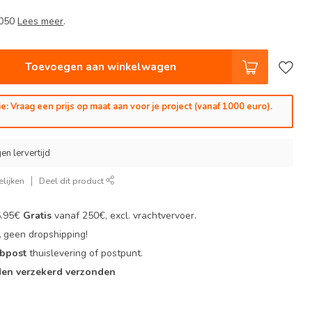
0050
Lees meer
.
Toevoegen aan winkelwagen
e: Vraag een prijs op maat aan voor je project (vanaf 1000 euro).
en lervertijd
lijken
Deel dit product
6.95€
Gratis
vanaf 250€, excl. vrachtvervoer.
,
geen dropshipping!
 bpost
thuislevering of postpunt.
en verzekerd verzonden