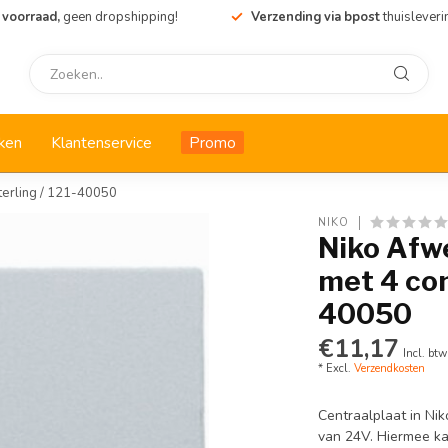
 voorraad,
geen dropshipping!
Verzending via bpost
thuisleveri
ken
Klantenservice
Promo
terling / 121-40050
NIKO
Niko Afw
met 4 con
40050
€11,17
Incl. btw
* Excl.
Verzendkosten
Centraalplaat in Nik
van 24V. Hiermee kan