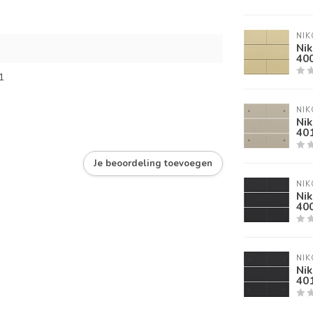
NIK
Ni
40
1
NIK
Ni
40
Je beoordeling toevoegen
NIK
Nik
40
NIK
Nik
40