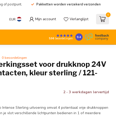
ng of postpunt.
Pakketten worden verzekerd verzonden
0
Mijn account
Verlanglijst
EUR
9.4
596
beoordelingen
0 beoordelingen
erkingsset voor drukknop 24V
tacten, kleur sterling / 121-
2 - 3 werkdagen lervertijd
o Intense Sterling uitvoering omvat 4 potentiaal vrije drukknoppen
 je vlot verschillende lichtpunten bedienen in 1 of meerdere