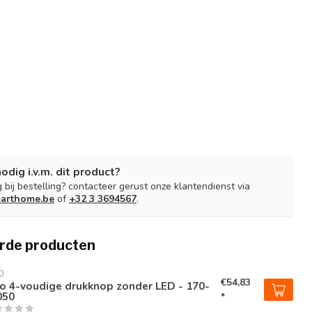
nodig i.v.m. dit product?
 bij bestelling? contacteer gerust onze klantendienst via
arthome.be
of
+32 3 3694567
.
rde producten
O
€54,83
o 4-voudige drukknop zonder LED - 170-
050
*