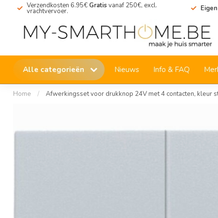
Verzendkosten 6.95€
Gratis
vanaf 250€, excl.
Eigen
vrachtvervoer.
Alle categorieën
Nieuws
Info & FAQ
Mer
Home
/
Afwerkingsset voor drukknop 24V met 4 contacten, kleur s