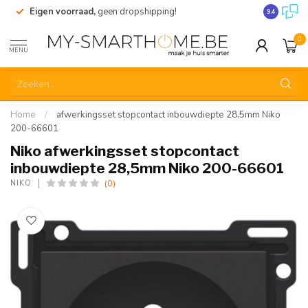
Eigen voorraad,
geen dropshipping!
Verzending
9.4
0
MENU
Home
/
afwerkingsset stopcontact inbouwdiepte 28,5mm Niko
200-66601
Niko afwerkingsset stopcontact
inbouwdiepte 28,5mm Niko 200-66601
(0)
NIKO