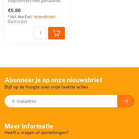
stopcontact met penaarde
en kinderveiligheid,
€5,88
inbouwdiep...
* Incl. btw Excl.
Verzendkosten
Backorder
Abonneer je op onze nieuwsbrief
Blijf op de hoogte over onze laatste acties
Meer informatie
Heeft u vragen of opmerkingen?