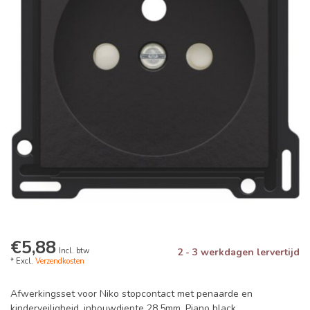
€5,88
Incl. btw
2 - 3 werkdagen lervertijd
* Excl.
Verzendkosten
Afwerkingsset voor Niko stopcontact met penaarde en
kinderveiligheid, inbouwdiepte 28,5mm, Piano black