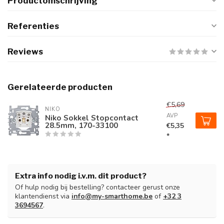
Productomschrijving
Referenties
Reviews
Gerelateerde producten
€5,69
NIKO
AVP
Niko Sokkel Stopcontact
28.5mm, 170-33100
€5,35
*
Extra info nodig i.v.m. dit product?
Of hulp nodig bij bestelling? contacteer gerust onze
klantendienst via
info@my-smarthome.be
of
+32 3
3694567
.