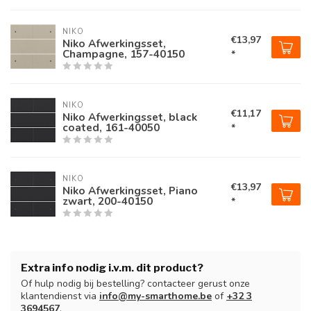
NIKO
€13,97
Niko Afwerkingsset,
Champagne, 157-40150
*
NIKO
€11,17
Niko Afwerkingsset, black
coated, 161-40050
*
NIKO
€13,97
Niko Afwerkingsset, Piano
zwart, 200-40150
*
Extra info nodig i.v.m. dit product?
Of hulp nodig bij bestelling? contacteer gerust onze
klantendienst via
info@my-smarthome.be
of
+32 3
3694567
.