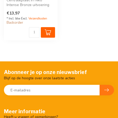
Centraalplaat in Niko
Intense Bronze uitvoering
met 4 potentiaal vrije
€13,97
drukknopp...
* Incl. btw Excl.
Verzendkosten
Backorder
Abonneer je op onze nieuwsbrief
Blijf op de hoogte over onze laatste acties
Meer informatie
Heeft u vragen of opmerkingen?