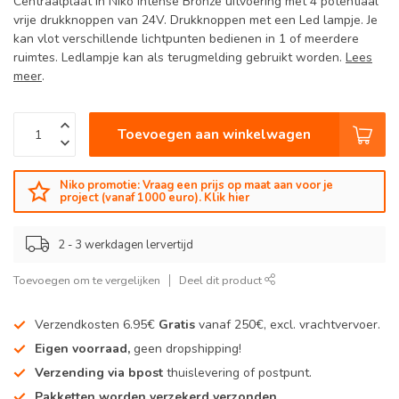
Centraalplaat in Niko Intense Bronze uitvoering met 4 potentiaal
vrije drukknoppen van 24V. Drukknoppen met een Led lampje. Je
kan vlot verschillende lichtpunten bedienen in 1 of meerdere
ruimtes. Ledlampje kan als terugmelding gebruikt worden.
Lees
meer
.
Toevoegen aan winkelwagen
Niko promotie: Vraag een prijs op maat aan voor je
project (vanaf 1000 euro). Klik hier
2 - 3 werkdagen lervertijd
Toevoegen om te vergelijken
Deel dit product
Verzendkosten 6.95€
Gratis
vanaf 250€, excl. vrachtvervoer.
Eigen voorraad,
geen dropshipping!
Verzending via bpost
thuislevering of postpunt.
Pakketten worden verzekerd verzonden