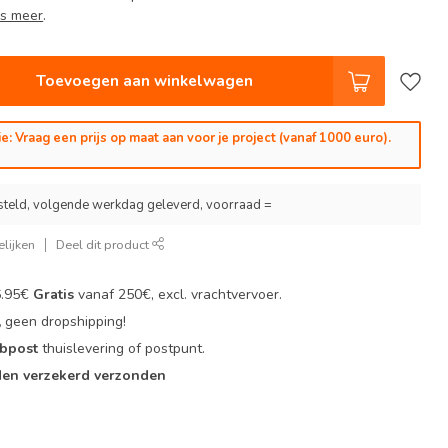
s meer
.
Toevoegen aan winkelwagen
e: Vraag een prijs op maat aan voor je project (vanaf 1000 euro).
steld, volgende werkdag geleverd, voorraad =
lijken
Deel dit product
6.95€
Gratis
vanaf 250€, excl. vrachtvervoer.
,
geen dropshipping!
 bpost
thuislevering of postpunt.
en verzekerd verzonden