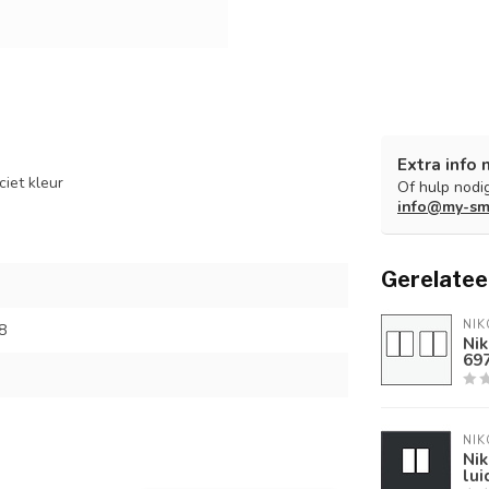
Extra info 
iet kleur
Of hulp nodig
info@my-sm
Gerelatee
NIK
8
Nik
69
NIK
Nik
lui