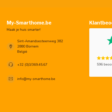
My-Smarthome.be
Klantbeo
Maak je huis smarter!
Sint-Amandsesteenweg 382
2880 Bornem
België
596 beoo
+32 (0)3/369.45.67
info@my-smarthome.be