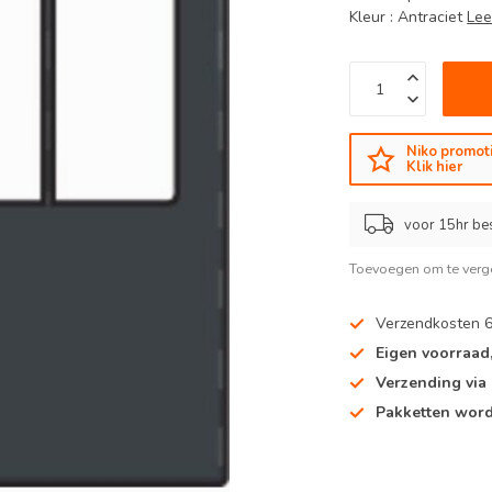
Kleur : Antraciet
Lee
Niko promoti
Klik hier
voor 15hr be
Toevoegen om te verge
Verzendkosten 
Eigen voorraad
Verzending via
Pakketten word