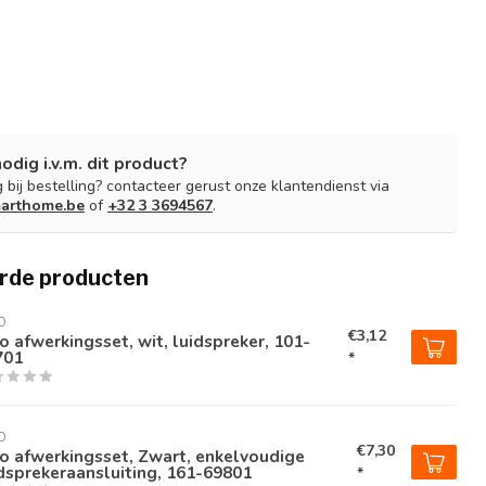
nodig i.v.m. dit product?
 bij bestelling? contacteer gerust onze klantendienst via
arthome.be
of
+32 3 3694567
.
rde producten
O
€3,12
o afwerkingsset, wit, luidspreker, 101-
701
*
O
€7,30
o afwerkingsset, Zwart, enkelvoudige
dsprekeraansluiting, 161-69801
*