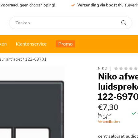
 voorraad,
geen dropshipping!
Verzending via bpost
thuisleveri
ken
Klantenservice
Promo
eur antraciet / 122-69701
NIKO
Niko afw
luidsprek
122-697
€7,30
Incl. btw
* Excl.
Verzendkosten
centraalplaat audio