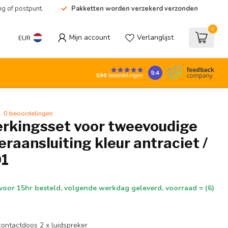
ng of postpunt.
Pakketten worden verzekerd verzonden
0
Mijn account
Verlanglijst
EUR
9.4
596
beoordelingen
0 beoordelingen
erkingsset voor tweevoudige
eraansluiting kleur antraciet /
01
voor 15hr besteld, volgende werkdag geleverd, voorraad = (6)
contactdoos 2 x luidspreker