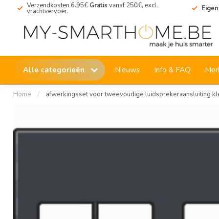
Verzendkosten 6.95€
Gratis
vanaf 250€, excl.
Eigen
vrachtvervoer.
Alle categorieën
Nieuws
Info & FAQ
Mer
Home
/
afwerkingsset voor tweevoudige luidsprekeraansluiting kl