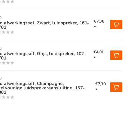
O
€7,30
o afwerkingsset, Zwart, luidspreker, 161-
701
*
O
€4,01
o afwerkingsset, Grijs, luidspreker, 102-
701
*
O
ko afwerkingsset, Champagne,
€7,30
elvoudige luidsprekeraansluiting, 157-
*
801