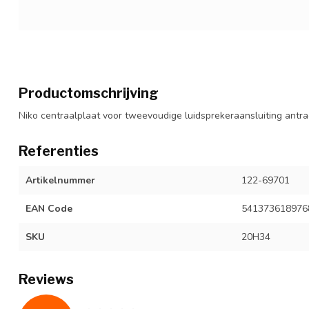
Productomschrijving
Niko centraalplaat voor tweevoudige luidsprekeraansluiting antrac
Referenties
Artikelnummer
122-69701
EAN Code
541373618976
SKU
20H34
Reviews