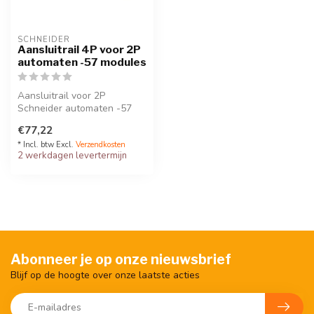
SCHNEIDER
Aansluitrail 4P voor 2P
automaten -57 modules
Aansluitrail voor 2P
Schneider automaten -57
modules breed (lengte 1
€77,22
meter en ve...
* Incl. btw Excl.
Verzendkosten
2 werkdagen levertermijn
Abonneer je op onze nieuwsbrief
Blijf op de hoogte over onze laatste acties