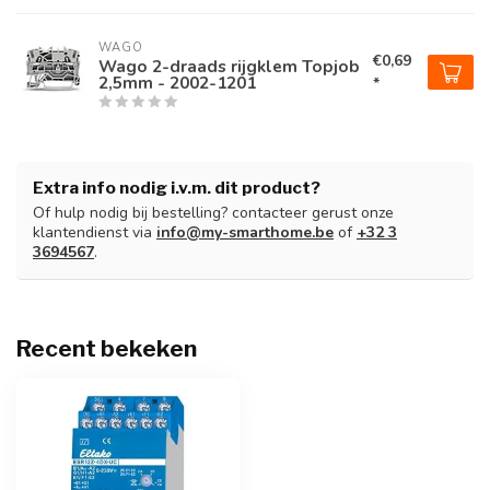
WAGO
€0,69
Wago 2-draads rijgklem Topjob
2,5mm - 2002-1201
*
Extra info nodig i.v.m. dit product?
Of hulp nodig bij bestelling? contacteer gerust onze
klantendienst via
info@my-smarthome.be
of
+32 3
3694567
.
Recent bekeken