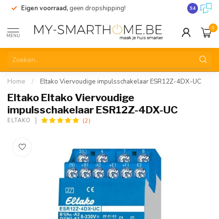
Eigen voorraad,
geen dropshipping!
Verzending
9.4
0
MENU
Home
/
Eltako Viervoudige impulsschakelaar ESR12Z-4DX-UC
Eltako Eltako Viervoudige
impulsschakelaar ESR12Z-4DX-UC
(2)
ELTAKO