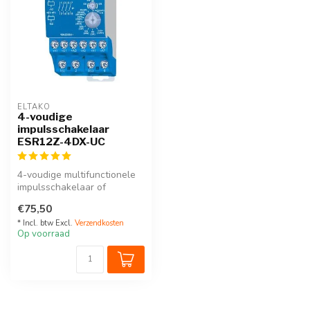
ELTAKO
4-voudige
impulsschakelaar
ESR12Z-4DX-UC
4-voudige multifunctionele
impulsschakelaar of
schakelrelais.
€75,50
Met 4 onafhankeli...
* Incl. btw Excl.
Verzendkosten
Op voorraad