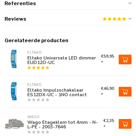
Referenties
Reviews
Gerelateerde producten
ELTAKO
€59,95
Eltako Universele LED dimmer
EUD12D-UC
*
ELTAKO
€46,90
Eltako Impulsschakelaar
ES12DX-UC - 1NO contact
*
WAGO
€2,35
Wago Etageklem tot 4mm - N-
L-PE - 2003-7646
*