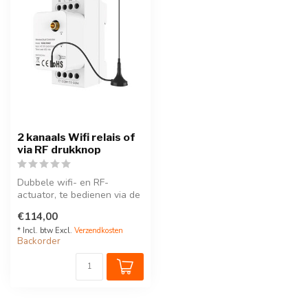
2 kanaals Wifi relais of
via RF drukknop
Dubbele wifi- en RF-
actuator, te bedienen via de
Tuya-app of de Tempolec-
€114,00
piëzo-e...
* Incl. btw Excl.
Verzendkosten
Backorder