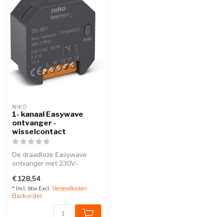
NIKO
1- kanaal Easywave
ontvanger -
wisselcontact
De draadloze Easywave
ontvanger met 230V-
wisselschakelcontact (één
€128,54
kanaal) is ge...
* Incl. btw Excl.
Verzendkosten
Backorder