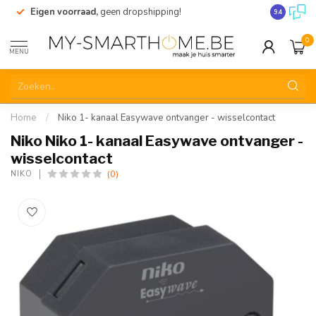
Eigen voorraad,
geen dropshipping!
Verzending
9.4
0
MENU
Home
/
Niko 1- kanaal Easywave ontvanger - wisselcontact
Niko Niko 1- kanaal Easywave ontvanger -
wisselcontact
(0)
NIKO