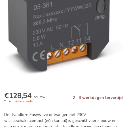
€128,54
Incl. btw
2 - 3 werkdagen lervertijd
* Excl.
Verzendkosten
De draadloze Easywave ontvanger met 230V-
wisselschakelcontact (één kanaal) is geschikt voor inbouw en
mag enkel worden gebruikt als draadloze Easywave sturing in