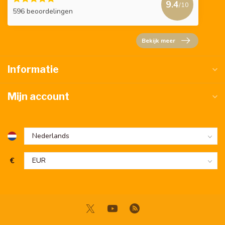
9.4
/10
596 beoordelingen
Bekijk meer
Informatie
Mijn account
€