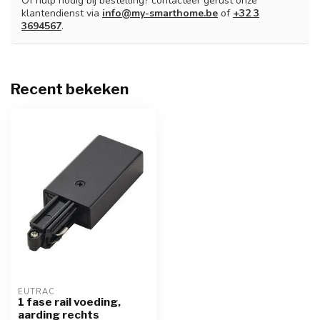
Of hulp nodig bij bestelling? contacteer gerust onze
klantendienst via
info@my-smarthome.be
of
+32 3
3694567
.
Recent bekeken
EUTRAC
1 fase rail voeding,
aarding rechts