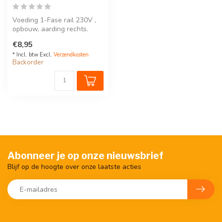
Voeding 1-Fase rail 230V ,
opbouw, aarding rechts.
Beschikbaar in zwart, wit
€8,95
of...
* Incl. btw Excl.
Verzendkosten
Backorder
Abonneer je op onze nieuwsbrief
Blijf op de hoogte over onze laatste acties