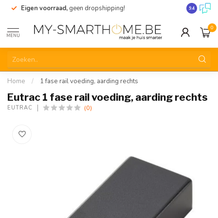
Eigen voorraad,
geen dropshipping!
Verzending
9.4
0
MENU
Home
/
1 fase rail voeding, aarding rechts
Eutrac 1 fase rail voeding, aarding rechts
(0)
EUTRAC