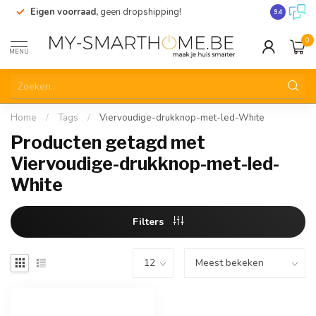
Eigen voorraad,
geen dropshipping!
Verzending
9.4
0
MENU
Home
/
Tags
/
Viervoudige-drukknop-met-led-White
Producten getagd met
Viervoudige-drukknop-met-led-
White
Filters