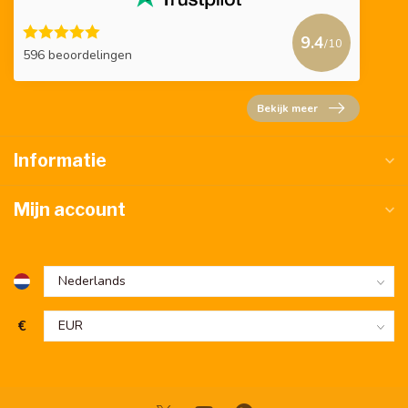
9.4
/10
596 beoordelingen
Bekijk meer
Informatie
Mijn account
€