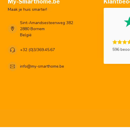
My-Smarthome.be
Klantbeo
Maak je huis smarter!
Sint-Amandsesteenweg 382
2880 Bornem
België
596 beoo
+32 (0)3/369.45.67
info@my-smarthome.be