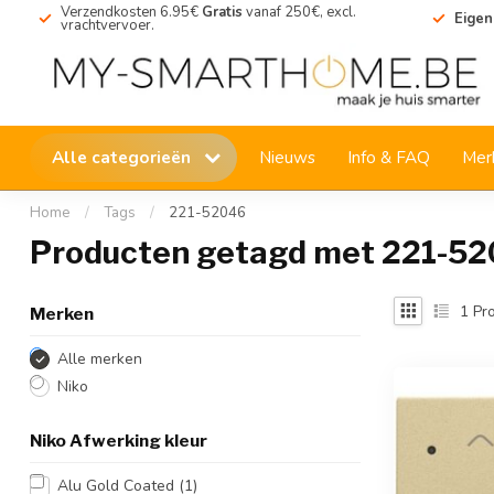
Verzendkosten 6.95€
Gratis
vanaf 250€, excl.
Eigen
vrachtvervoer.
Alle categorieën
Nieuws
Info & FAQ
Mer
Home
/
Tags
/
221-52046
Producten getagd met 221-5
1
Pro
Merken
Alle merken
Niko
Niko Afwerking kleur
Alu Gold Coated
(1)