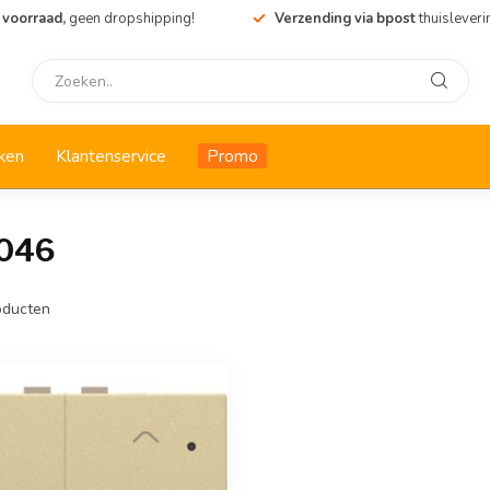
 voorraad,
geen dropshipping!
Verzending via bpost
thuisleveri
ken
Klantenservice
Promo
2046
ducten