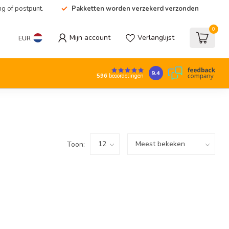
ng of postpunt.
Pakketten worden verzekerd verzonden
0
Mijn account
Verlanglijst
EUR
9.4
596
beoordelingen
Toon: