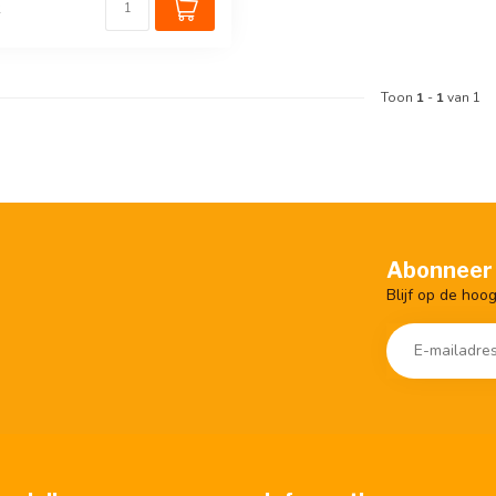
k
Toon
1
-
1
van 1
Abonneer 
Blijf op de hoo