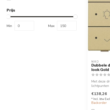
Prijs
Min
Max
NIKO
Dubbele d
look Gold
Met deze dr
lichtpunten 
aan of ...
€138,26
* Incl. btw Exc
Backorder