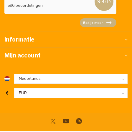
9.4
/10
596 beoordelingen
Bekijk meer
Informatie
Mijn account
€