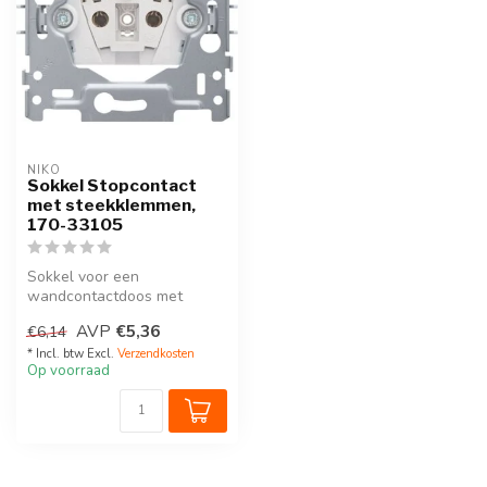
NIKO
Sokkel Stopcontact
met steekklemmen,
170-33105
Sokkel voor een
wandcontactdoos met
penaarde, klauwbevestiging
AVP
€5,36
€6,14
en kinderveilighe...
* Incl. btw Excl.
Verzendkosten
Op voorraad