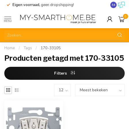
Eigen voorraad,
geen dropshipping!
Verzending
9.4
0
MENU
Home
/
Tags
/
170-33105
Producten getagd met 170-33105
Filters