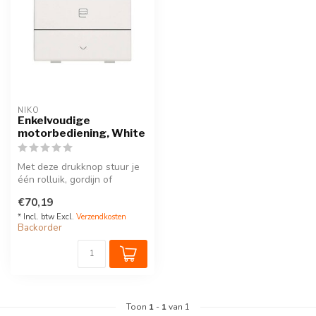
NIKO
Enkelvoudige
motorbediening, White
Met deze drukknop stuur je
één rolluik, gordijn of
zonwering. Hij wordt via een
€70,19
...
* Incl. btw Excl.
Verzendkosten
Backorder
Toon
1
-
1
van 1