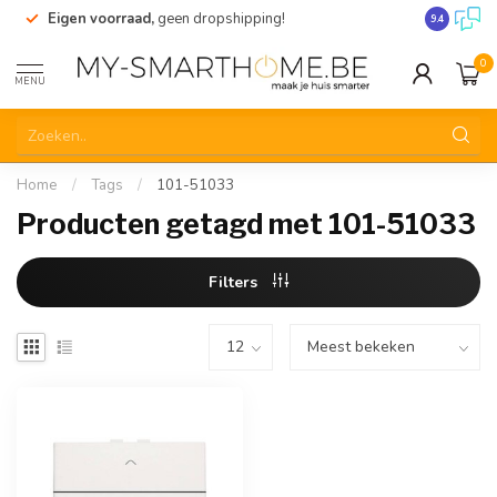
Eigen voorraad,
geen dropshipping!
Verzending
9.4
0
MENU
Home
/
Tags
/
101-51033
Producten getagd met 101-51033
Filters